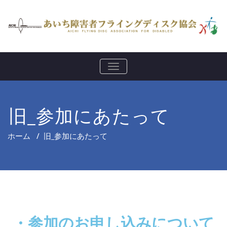
ナ
ビ
ゲ
ー
シ
旧_参加にあたって
ョ
ン
を
ホーム
/
旧_参加にあたって
切
り
替
え
・参加のお申し込みについて