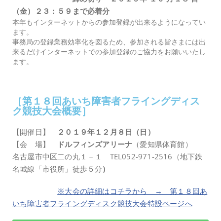
（金）２３：５９まで必着分
本年もインターネットからの参加登録が出来るようになってい
ます。
事務局の登録業務効率化を図るため、参加される皆さまには出
来るだけインターネットでの参加登録のご協力をお願いいたし
ます。
［第１８回あいち障害者フライングディス
ク競技大会概要］​
【開催日】
２０１９年１２月８日（日）
【会 場】
ドルフィンズアリーナ
（愛知県体育館）
名古屋市中区二の丸１－１ TEL052-971-2516（地下鉄
名城線「市役所」徒歩５分
）
※大会の詳細はコチラから → 第１８回あ
いち障害者フライングディスク競技大会特設ページへ