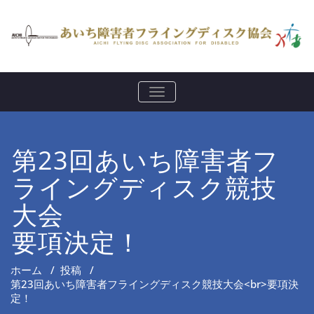
ナ
ビ
ゲ
ー
シ
第23回あいち障害者フ
ョ
ン
を
ライングディスク競技
切
り
大会
替
え
要項決定！
ホーム
/
投稿
/
第23回あいち障害者フライングディスク競技大会<br>要項決
定！