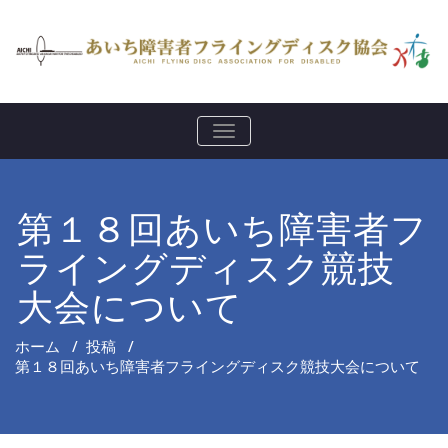
Skip
to
content
ナ
ビ
ゲ
ー
シ
第１８回あいち障害者フ
ョ
ン
を
ライングディスク競技
切
り
大会について
替
え
ホーム
/
投稿
/
第１８回あいち障害者フライングディスク競技大会について