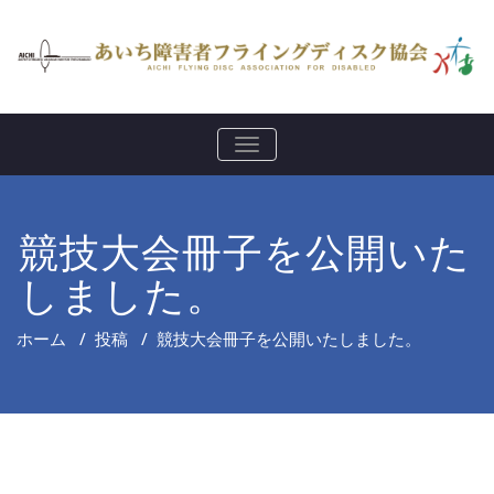
Skip
to
content
ナ
ビ
ゲ
ー
シ
競技大会冊子を公開いた
ョ
ン
を
しました。
切
り
替
ホーム
/
投稿
/
競技大会冊子を公開いたしました。
え