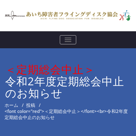
ナ
ビ
ゲ
ー
シ
＜定期総会中止＞
ョ
ン
を
令和2年度定期総会中止
切
り
のお知らせ
替
え
ホーム
/
投稿
/
<font color="red">＜定期総会中止＞</font><br>令和2年度
定期総会中止のお知らせ